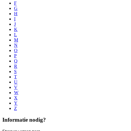
F
G
H
I
J
K
L
M
N
O
P
Q
R
S
T
U
V
W
X
Y
Z
Informatie nodig?