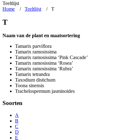
Teeltlijst
Home
/
Teeltlijst
/
T
T
Naam van de plant en maatsortering
Tamarix parviflora
Tamarix ramosissima
Tamarix ramosissima ‘Pink Cascade’
Tamarix ramosissima ‘Rosea’
Tamarix ramosissima ‘Rubra’
Tamarix tetrandra
Taxodium distichum
Toona sinensis
Trachelospermum jasminoides
Soorten
A
B
C
D
E